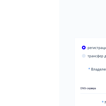
регистраци
трансфер 
*
Владеле
DNS-сервера
*
N