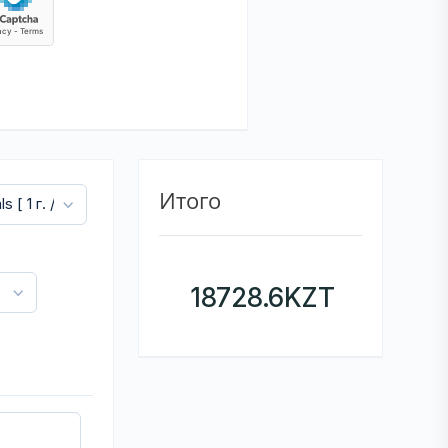
Итого
18728.6
KZT