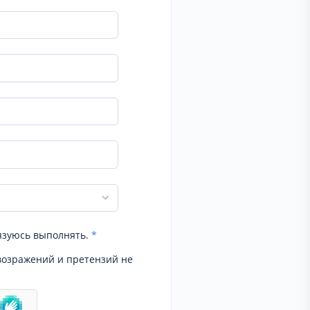
язуюсь выполнять.
*
возражений и претензий не