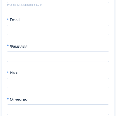
от 3 до 13 символов a-z,0-9
*
Email
*
Фамилия
*
Имя
*
Отчество