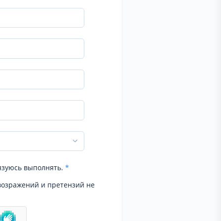
язуюсь выполнять.
*
возражений и претензий не