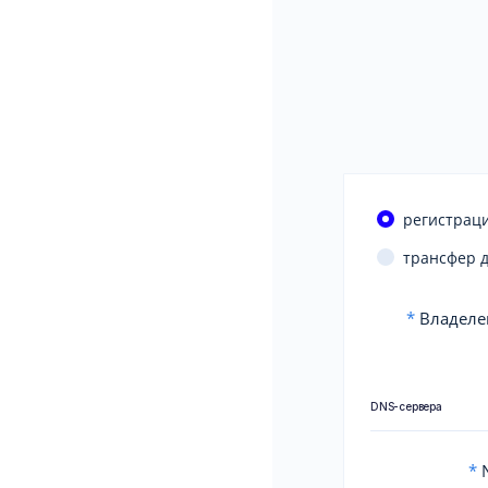
регистраци
трансфер 
*
Владеле
DNS-сервера
*
N