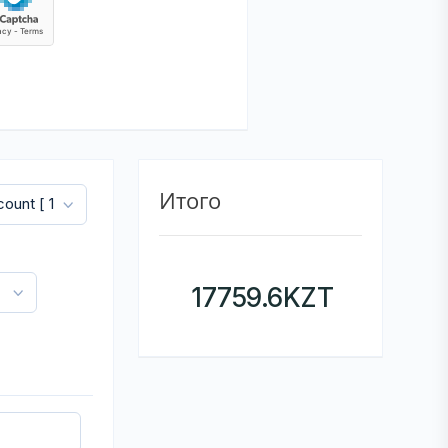
Итого
17759.6
KZT