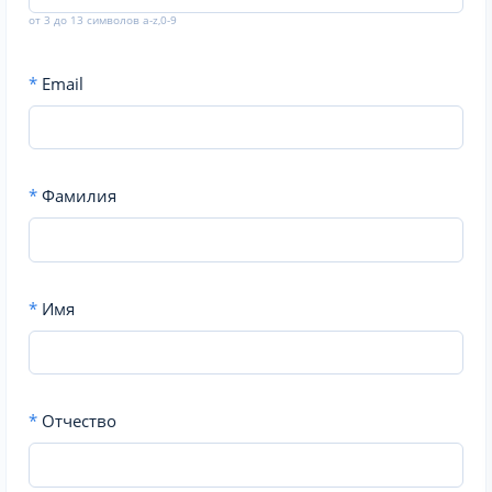
от 3 до 13 символов a-z,0-9
*
Email
*
Фамилия
*
Имя
*
Отчество