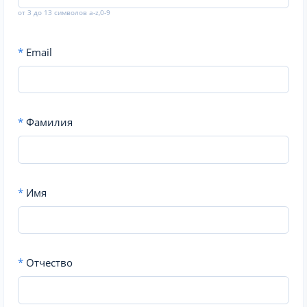
от 3 до 13 символов a-z,0-9
*
Email
*
Фамилия
*
Имя
*
Отчество