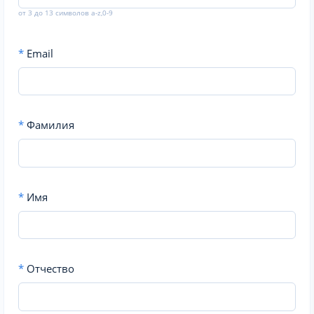
от 3 до 13 символов a-z,0-9
*
Email
*
Фамилия
*
Имя
*
Отчество