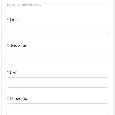
от 3 до 13 символов a-z,0-9
*
Email
*
Фамилия
*
Имя
*
Отчество