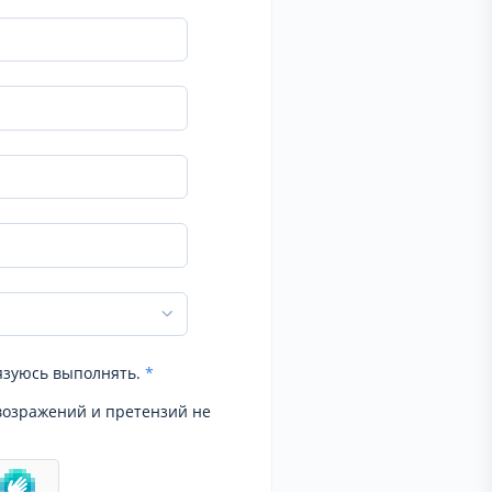
язуюсь выполнять.
*
возражений и претензий не