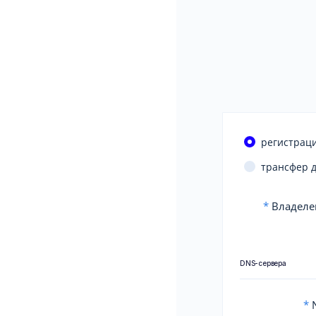
регистраци
трансфер 
*
Владеле
DNS-сервера
*
N