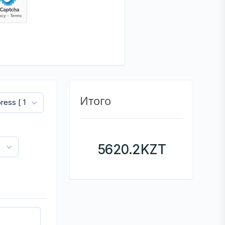
Итого
5620.2
KZT