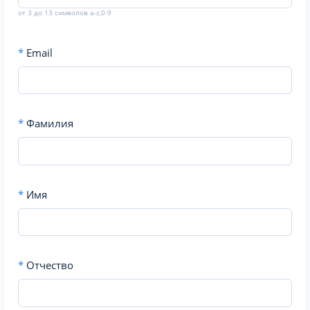
от 3 до 13 символов a-z,0-9
*
Email
*
Фамилия
*
Имя
*
Отчество