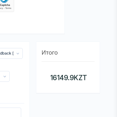
Итого
16149.9
KZT