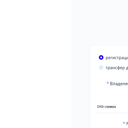
регистраци
трансфер 
*
Владеле
DNS-сервера
*
N