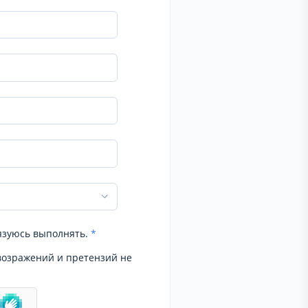
язуюсь выполнять.
*
возражений и претензий не