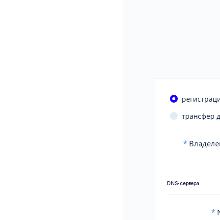
регистраци
трансфер 
*
Владеле
DNS-сервера
*
N