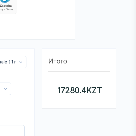
Итого
17280.4
KZT