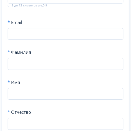
от 3 до 13 символов a-z,0-9
*
Email
*
Фамилия
*
Имя
*
Отчество