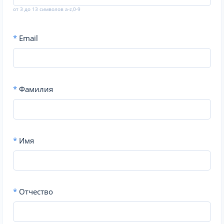
от 3 до 13 символов a-z,0-9
*
Email
*
Фамилия
*
Имя
*
Отчество