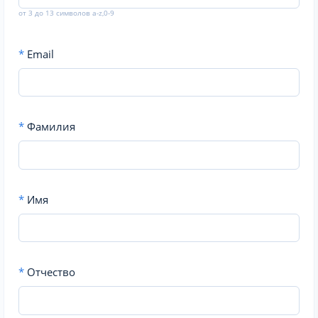
от 3 до 13 символов a-z,0-9
*
Email
*
Фамилия
*
Имя
*
Отчество