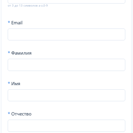
от 3 до 13 символов a-z,0-9
*
Email
*
Фамилия
*
Имя
*
Отчество