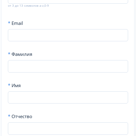
от 3 до 13 символов a-z,0-9
*
Email
*
Фамилия
*
Имя
*
Отчество