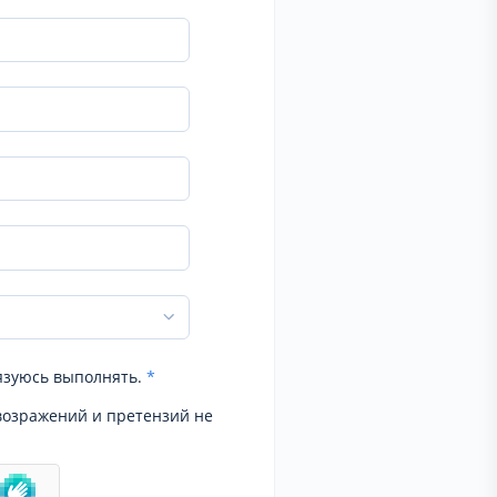
язуюсь выполнять.
*
возражений и претензий не