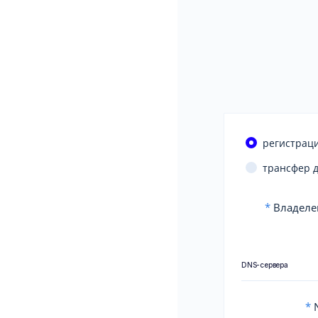
регистраци
трансфер 
*
Владеле
DNS-сервера
*
N