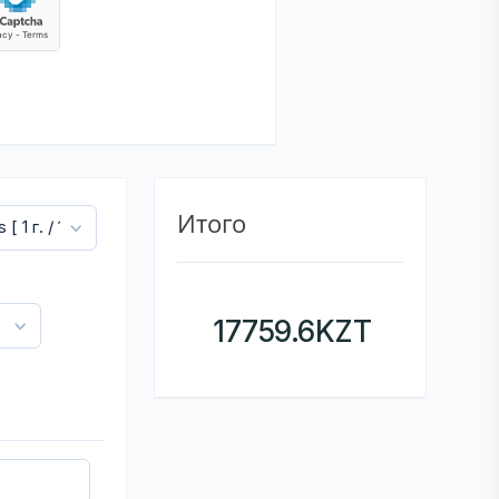
Итого
17759.6
KZT