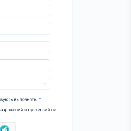
язуюсь выполнять.
*
возражений и претензий не