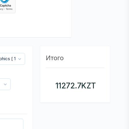
Итого
11272.7
KZT