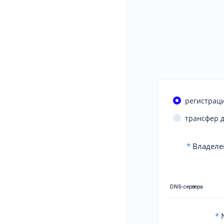
регистраци
трансфер 
*
Владеле
DNS-сервера
*
N