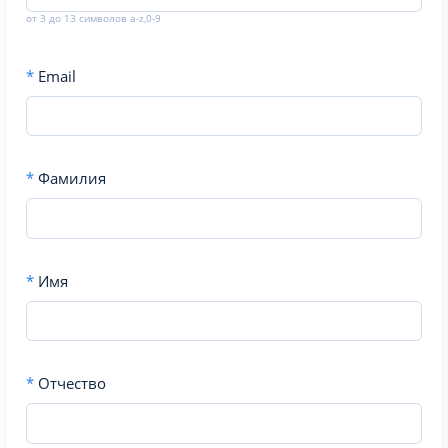
от 3 до 13 символов a-z,0-9
*
Email
*
Фамилия
*
Имя
*
Отчество