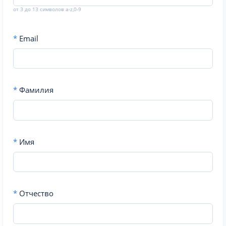
от 3 до 13 символов a-z,0-9
*
Email
*
Фамилия
*
Имя
*
Отчество