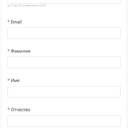
от 3 до 13 символов a-z,0-9
*
Email
*
Фамилия
*
Имя
*
Отчество