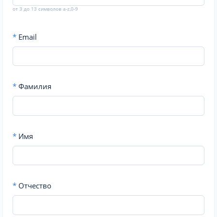
от 3 до 13 символов a-z,0-9
*
Email
*
Фамилия
*
Имя
*
Отчество