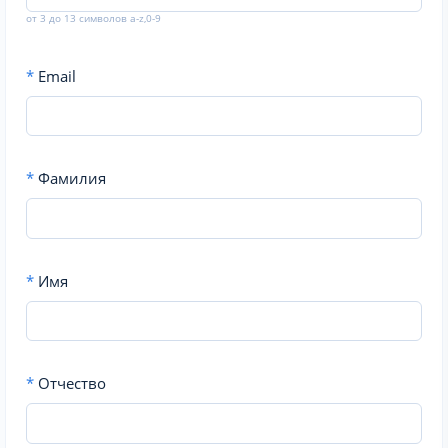
от 3 до 13 символов a-z,0-9
*
Email
*
Фамилия
*
Имя
*
Отчество