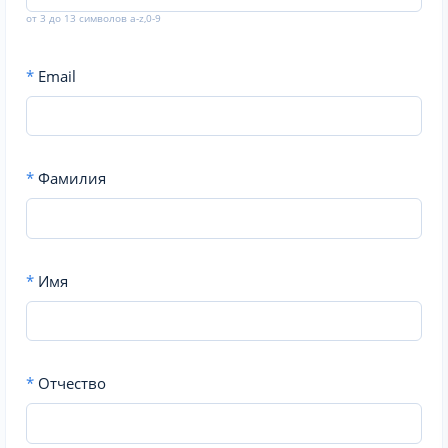
от 3 до 13 символов a-z,0-9
*
Email
*
Фамилия
*
Имя
*
Отчество