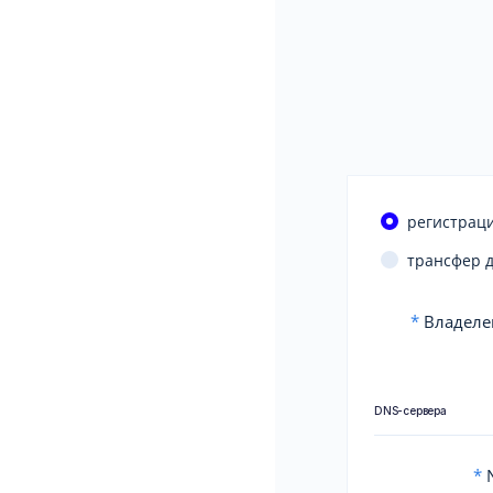
регистраци
трансфер 
*
Владеле
DNS-сервера
*
N