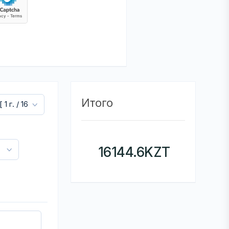
Итого
16144.6
KZT