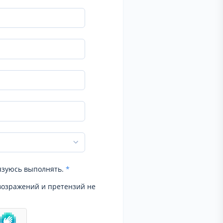
язуюсь выполнять.
*
возражений и претензий не