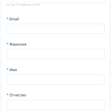
от 3 до 13 символов a-z,0-9
*
Email
*
Фамилия
*
Имя
*
Отчество