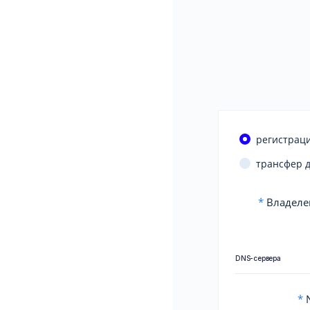
регистраци
трансфер 
*
Владеле
DNS-сервера
*
N