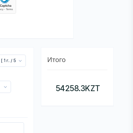
Итого
54258.3
KZT