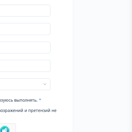
язуюсь выполнять.
*
возражений и претензий не