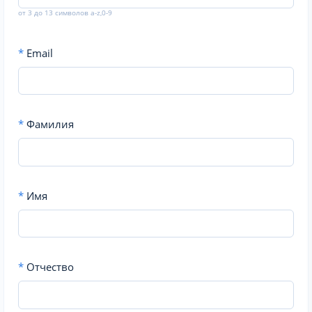
от 3 до 13 символов a-z,0-9
*
Email
*
Фамилия
*
Имя
*
Отчество