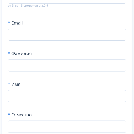
от 3 до 13 символов a-z,0-9
*
Email
*
Фамилия
*
Имя
*
Отчество