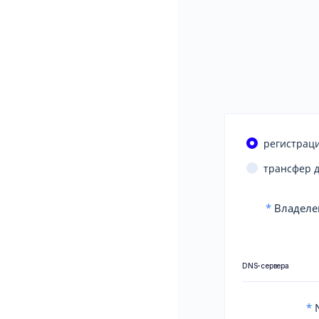
регистраци
трансфер 
*
Владеле
DNS-сервера
*
N