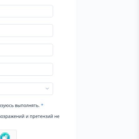
язуюсь выполнять.
*
возражений и претензий не