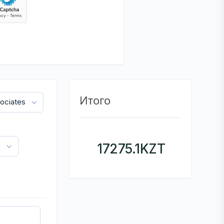
Итого
17275.1
KZT