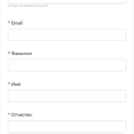
от 3 до 13 символов a-z,0-9
*
Email
*
Фамилия
*
Имя
*
Отчество