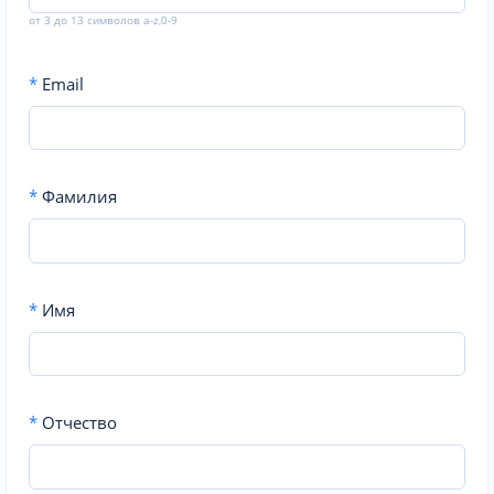
от 3 до 13 символов a-z,0-9
*
Email
*
Фамилия
*
Имя
*
Отчество