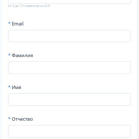
от 3 до 13 символов a-z,0-9
*
Email
*
Фамилия
*
Имя
*
Отчество