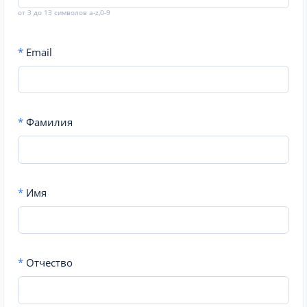
от 3 до 13 символов a-z,0-9
*
Email
*
Фамилия
*
Имя
*
Отчество