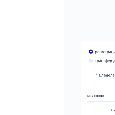
регистраци
трансфер 
*
Владеле
DNS-сервера
*
N