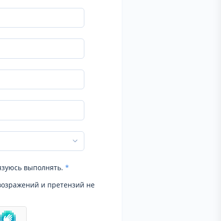
язуюсь выполнять.
*
возражений и претензий не