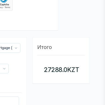
Итого
27288.0
KZT