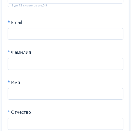
от 3 до 13 символов a-z,0-9
*
Email
*
Фамилия
*
Имя
*
Отчество