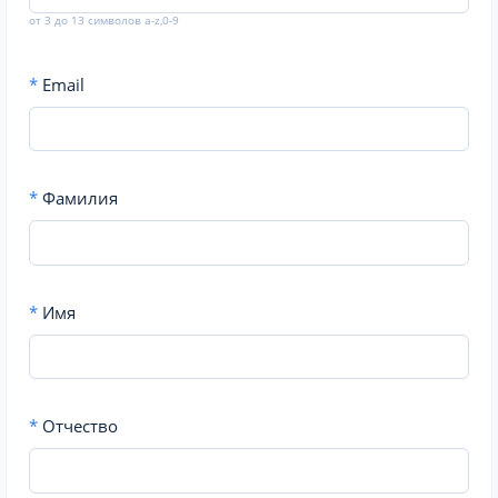
от 3 до 13 символов a-z,0-9
*
Email
*
Фамилия
*
Имя
*
Отчество