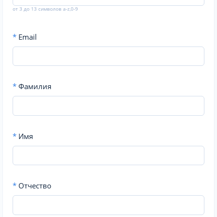
от 3 до 13 символов a-z,0-9
*
Email
*
Фамилия
*
Имя
*
Отчество