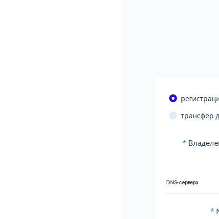
регистраци
трансфер 
*
Владеле
DNS-сервера
*
N