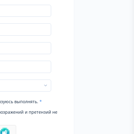
язуюсь выполнять.
*
возражений и претензий не