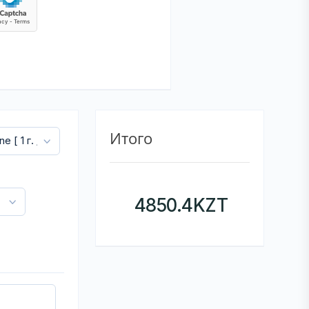
Итого
4850.4
KZT