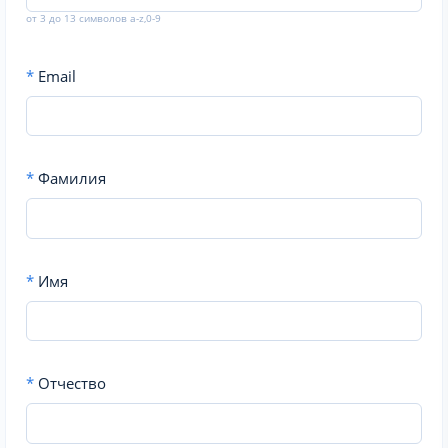
от 3 до 13 символов a-z,0-9
*
Email
*
Фамилия
*
Имя
*
Отчество