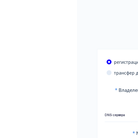
регистраци
трансфер 
*
Владеле
DNS-сервера
*
N