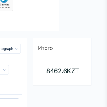
Итого
8462.6
KZT