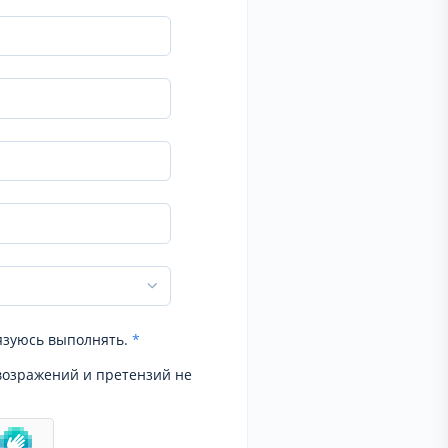
язуюсь выполнять.
*
возражений и претензий не