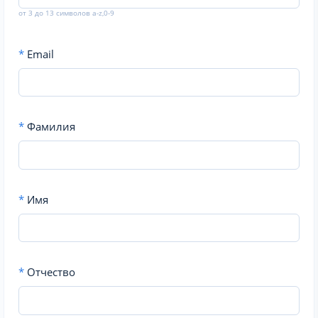
от 3 до 13 символов a-z,0-9
*
Email
*
Фамилия
*
Имя
*
Отчество