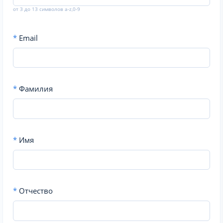
от 3 до 13 символов a-z,0-9
*
Email
*
Фамилия
*
Имя
*
Отчество