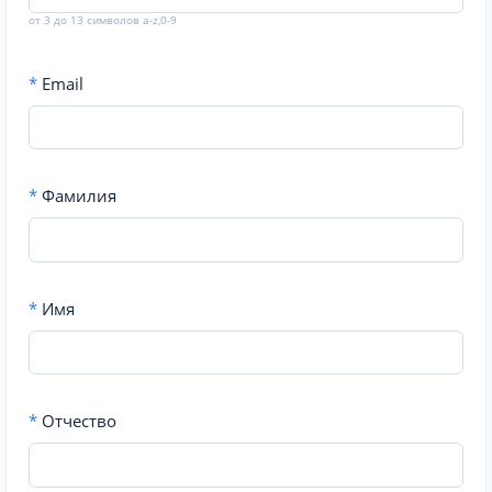
от 3 до 13 символов a-z,0-9
*
Email
*
Фамилия
*
Имя
*
Отчество