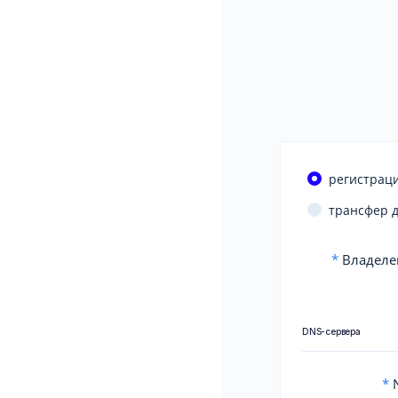
регистраци
трансфер 
*
Владеле
DNS-сервера
*
N