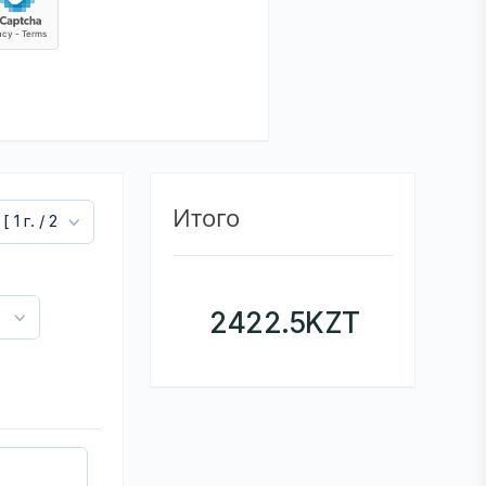
Итого
2422.5
KZT