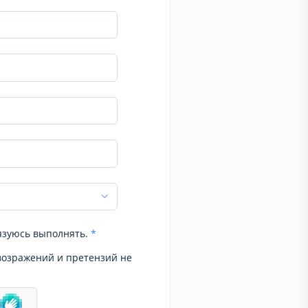
язуюсь выполнять.
*
возражений и претензий не