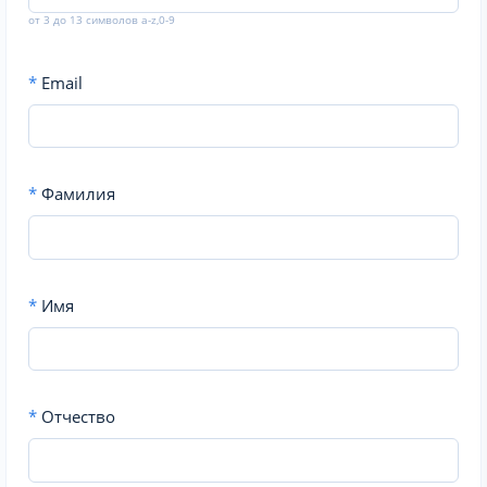
от 3 до 13 символов a-z,0-9
*
Email
*
Фамилия
*
Имя
*
Отчество