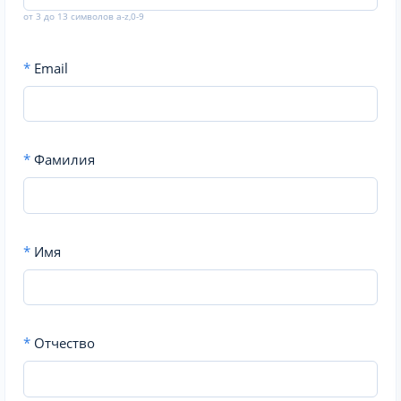
от 3 до 13 символов a-z,0-9
*
Email
*
Фамилия
*
Имя
*
Отчество