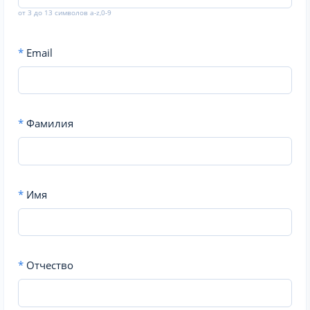
от 3 до 13 символов a-z,0-9
*
Email
*
Фамилия
*
Имя
*
Отчество