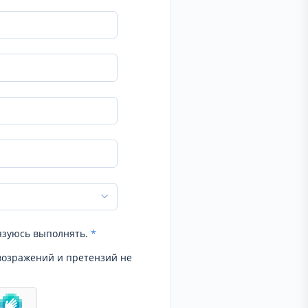
язуюсь выполнять.
*
возражений и претензий не