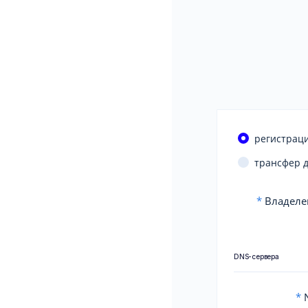
регистраци
трансфер 
*
Владеле
DNS-сервера
*
N