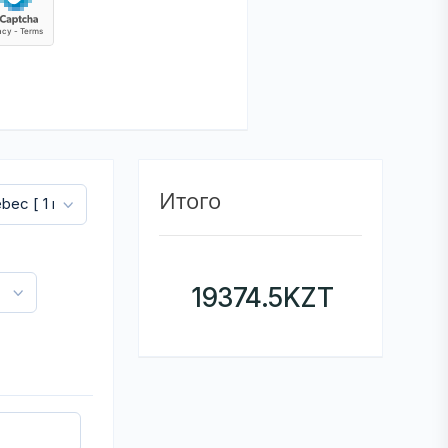
Итого
19374.5
KZT