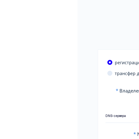
регистраци
трансфер 
*
Владеле
DNS-сервера
*
N