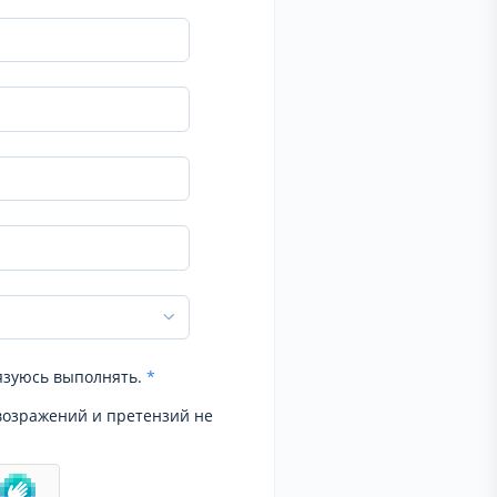
язуюсь выполнять.
*
возражений и претензий не