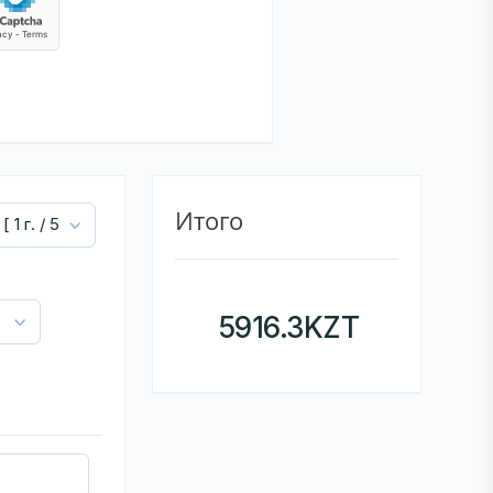
Итого
5916.3
KZT